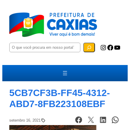
P
Instagram
Facebook
YouTube
e
s
q
u
i
s
a
r
5CB7CF3B-FF45-4312-
ABD7-8FB223108EBF
setembro 16, 2021