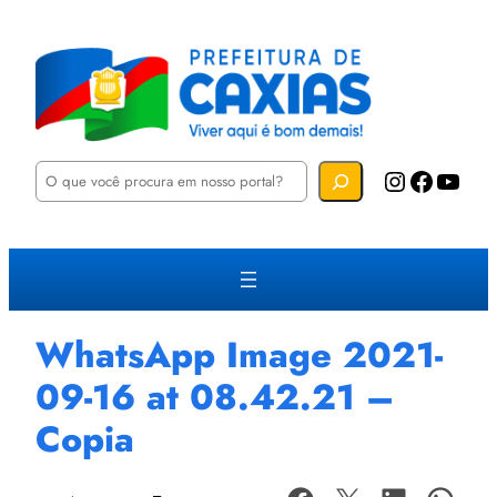
P
Instagram
Facebook
YouTube
e
s
q
u
i
s
a
r
WhatsApp Image 2021-
09-16 at 08.42.21 –
Copia