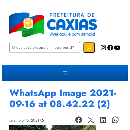
P
Instagram
Facebook
YouTube
e
s
q
u
i
s
a
r
WhatsApp Image 2021-
09-16 at 08.42.22 (2)
setembro 16, 2021