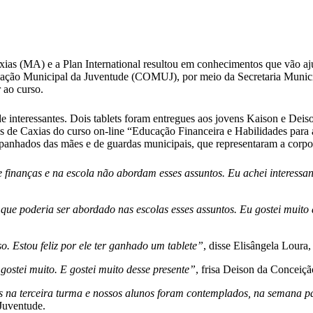
as (MA) e a Plan International resultou em conhecimentos que vão ajud
nação Municipal da Juventude (COMUJ), por meio da Secretaria Munici
 ao curso.
 de interessantes. Dois tablets foram entregues aos jovens Kaison e De
 de Caxias do curso on-line “Educação Financeira e Habilidades para a 
anhados das mães e de guardas municipais, que representaram a corpo
finanças e na escola não abordam esses assuntos. Eu achei interessante
 que poderia ser abordado nas escolas esses assuntos. Eu gostei muito
o. Estou feliz por ele ter ganhado um tablete”
, disse Elisângela Loura
gostei muito. E gostei muito desse presente”
, frisa Deison da Conceiç
s na terceira turma e nossos alunos foram contemplados, na semana pa
Juventude.