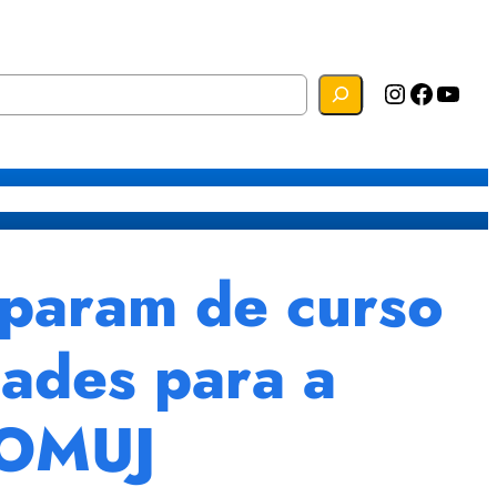
Instagram
Facebook
YouTube
s
Mapa do Site
Webmail
param de curso
dades para a
 COMUJ