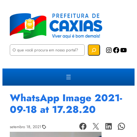
P
Instagram
Facebook
YouTube
e
s
q
u
i
s
a
r
WhatsApp Image 2021-
09-18 at 17.28.20
setembro 18, 2021