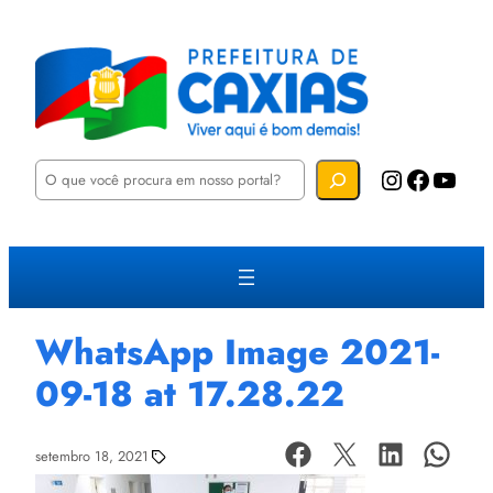
P
Instagram
Facebook
YouTube
e
s
q
u
i
s
a
r
WhatsApp Image 2021-
09-18 at 17.28.22
setembro 18, 2021