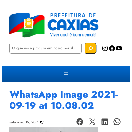
P
Instagram
Facebook
YouTube
e
s
q
u
i
s
a
r
WhatsApp Image 2021-
09-19 at 10.08.02
setembro 19, 2021