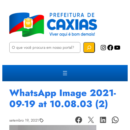
P
Instagram
Facebook
YouTube
e
s
q
u
i
s
a
r
WhatsApp Image 2021-
09-19 at 10.08.03 (2)
setembro 19, 2021