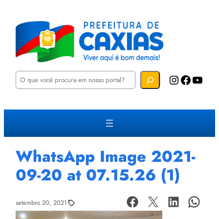
P
Instagram
Facebook
YouTube
e
s
q
u
i
s
a
r
WhatsApp Image 2021-
09-20 at 07.15.26 (1)
setembro 20, 2021