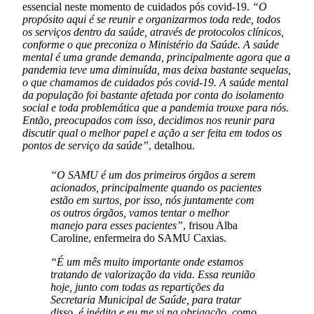
essencial neste momento de cuidados pós covid-19.
“O
propósito aqui é se reunir e organizarmos toda rede, todos
os serviços dentro da saúde, através de protocolos clínicos,
conforme o que preconiza o Ministério da Saúde. A saúde
mental é uma grande demanda, principalmente agora que a
pandemia teve uma diminuída, mas deixa bastante sequelas,
o que chamamos de cuidados pós covid-19. A saúde mental
da população foi bastante afetada por conta do isolamento
social e toda problemática que a pandemia trouxe para nós.
Então, preocupados com isso, decidimos nos reunir para
discutir qual o melhor papel e ação a ser feita em todos os
pontos de serviço da saúde”
, detalhou.
“O SAMU é um dos primeiros órgãos a serem
acionados, principalmente quando os pacientes
estão em surtos, por isso, nós juntamente com
os outros órgãos, vamos tentar o melhor
manejo para esses pacientes”
, frisou Alba
Caroline, enfermeira do SAMU Caxias.
“É um mês muito importante onde estamos
tratando de valorização da vida. Essa reunião
hoje, junto com todas as repartições da
Secretaria Municipal de Saúde, para tratar
disso, é inédita e eu me vi na obrigação, como