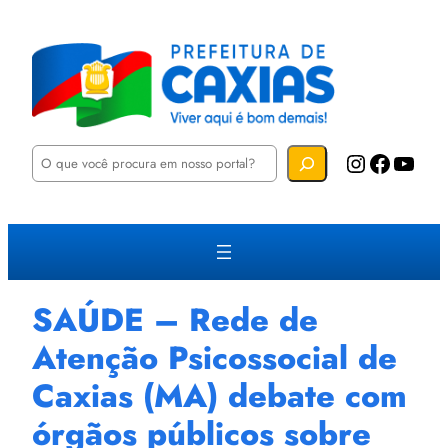
P
Instagram
Facebook
YouTube
e
s
q
u
i
s
a
r
SAÚDE – Rede de
Atenção Psicossocial de
Caxias (MA) debate com
órgãos públicos sobre