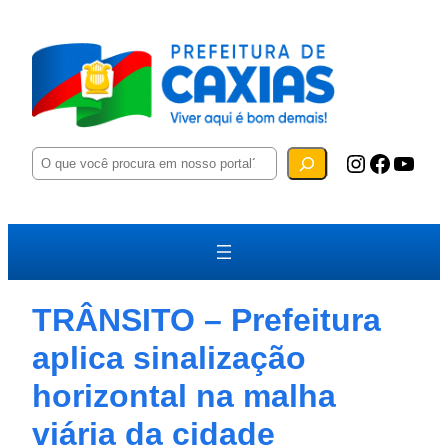
P
Instagram
Facebook
YouTube
e
s
q
u
i
s
a
r
TRÂNSITO – Prefeitura
aplica sinalização
horizontal na malha
viária da cidade