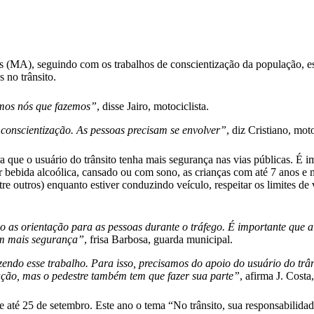
 (MA), seguindo com os trabalhos de conscientização da população, es
 no trânsito.
omos nós que fazemos”
, disse Jairo, motociclista.
conscientização. As pessoas precisam se envolver”
, diz Cristiano, moto
a que o usuário do trânsito tenha mais segurança nas vias públicas. É 
mir bebida alcoólica, cansado ou com sono, as crianças com até 7 anos
ntre outros) enquanto estiver conduzindo veículo, respeitar os limites de 
as orientação para as pessoas durante o tráfego. É importante que a 
om mais segurança”
, frisa Barbosa, guarda municipal.
ndo esse trabalho. Para isso, precisamos do apoio do usuário do trân
zação, mas o pedestre também tem que fazer sua parte”
, afirma J. Costa
 até 25 de setembro. Este ano o tema “No trânsito, sua responsabilidade