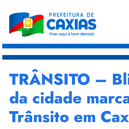
Caxias
Governo
Sec
TRÂNSITO – Blit
da cidade marc
Trânsito em Cax