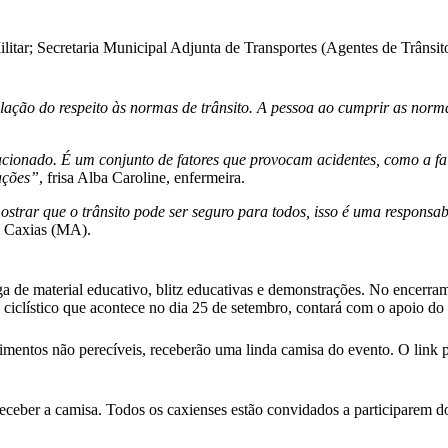
Militar; Secretaria Municipal Adjunta de Transportes (Agentes de Trânsi
ação do respeito às normas de trânsito. A pessoa ao cumprir as normas
onado. É um conjunto de fatores que provocam acidentes, como a falta
ações”
, frisa Alba Caroline, enfermeira.
strar que o trânsito pode ser seguro para todos, isso é uma responsab
an Caxias (MA).
ega de material educativo, blitz educativas e demonstrações. No encerr
o ciclístico que acontece no dia 25 de setembro, contará com o apoio 
imentos não perecíveis, receberão uma linda camisa do evento. O link pa
ceber a camisa. Todos os caxienses estão convidados a participarem do p