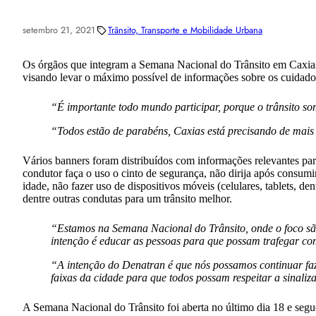
setembro 21, 2021
Trânsito, Transporte e Mobilidade Urbana
Os órgãos que integram a Semana Nacional do Trânsito em Caxias
visando levar o máximo possível de informações sobre os cuidados
“É importante todo mundo participar, porque o trânsito s
“Todos estão de parabéns, Caxias está precisando de mais 
Vários banners foram distribuídos com informações relevantes par
condutor faça o uso o cinto de segurança, não dirija após consu
idade, não fazer uso de dispositivos móveis (celulares, tablets, de
dentre outras condutas para um trânsito melhor.
“Estamos na Semana Nacional do Trânsito, onde o foco são 
intenção é educar as pessoas para que possam trafegar c
“A intenção do Denatran é que nós possamos continuar faze
faixas da cidade para que todos possam respeitar a sinali
A Semana Nacional do Trânsito foi aberta no último dia 18 e segue