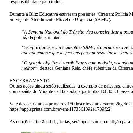
responsabilidade para todos.
Durante a Blitz Educativa estiveram presentes: Ciretran; Polícia 
Serviço de Atendimento Móvel de Urgência (SAMU).
“A Semana Nacional do Trânsito visa conscientizar a popul
Sá, da polícia militar.
“Sempre que tem um acidente o SAMU é o primeiro a ser aci
que queremos é que as pessoas possam respeitar as sinaliz
“O grande objetivo é sensibilizar a comunidade, visando mo
melhor”
, destaca Geniana Reis, chefe substituta da Ciretr
ENCERRAMENTO
Outras ações ainda serão realizadas, a exemplo de palestras, entr
com a saída do Mirante da Balaiada, a partir das 16h30. O passei
Vale destacar que os primeiros 150 inscritos que doarem 2kg de al
https://app.sprinta.com.br/event/1173561392e1739f22.
As doações não são obrigatórias, será apenas uma condição para re