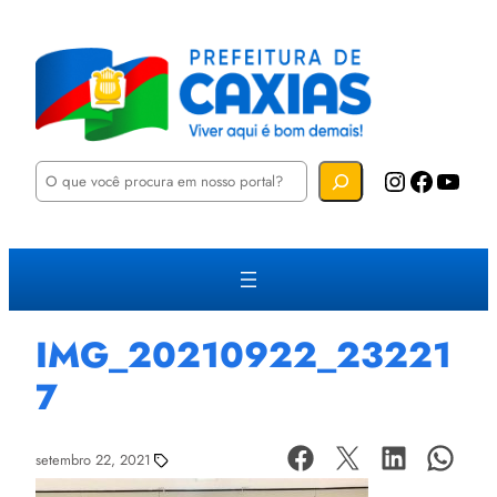
P
Instagram
Facebook
YouTube
e
s
q
u
i
s
a
r
IMG_20210922_23221
7
setembro 22, 2021