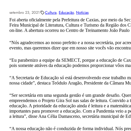
setembro 23, 2021
Cultura
, 
Educação
, 
Notícias
Foi aberta oficialmente pela Prefeitura de Caxias, por meio da S
Feira Municipal de Literatura, Cultura e Turismo da Região dos
on-line. A abertura ocorreu no Centro de Treinamento João Paulo I
“Nós agradecemos ao nosso prefeito e a nossa secretária, por acre
evento, mas queremos dizer que em nosso site vocês vão encont
“Eu parabenizo a equipe da SEMECT, porque a educação de Caxi
pois somente atráves da educação podemos proporcionar vôos mais
“A Secretaria de Educação só está desenvolvendo esse trabalho ma
nossa cidade”, destaca Teódulo Aragão, Presidente da Câmara Mu
“Ser secretária em uma segunda gestão é um grande desafio. Que
empreendemos o Projeto Gira Sol nas salas de leitura. Convido a 
educação. A prioridade da educação ainda é leitura e a matemáti
importantes para promover a educação. Com a Pandemia veio a perg
a leitura”, disse Ana Célia Damasceno, secretária municipal de
“A nossa educação não é conduzida de forma individual. Nós precis