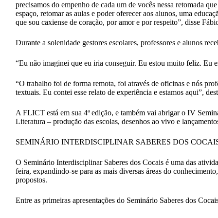
precisamos do empenho de cada um de vocês nessa retomada que va
espaço, retomar as aulas e poder oferecer aos alunos, uma educaç
que sou caxiense de coração, por amor e por respeito”, disse Fábi
Durante a solenidade gestores escolares, professores e alunos rece
“Eu não imaginei que eu iria conseguir. Eu estou muito feliz. Eu 
“O trabalho foi de forma remota, foi através de oficinas e nós pr
textuais. Eu contei esse relato de experiência e estamos aqui”, de
A FLICT está em sua 4ª edição, e também vai abrigar o IV Seminár
Literatura – produção das escolas, desenhos ao vivo e lançamentos
SEMINÁRIO INTERDISCIPLINAR SABERES DOS COCAIS
O Seminário Interdisciplinar Saberes dos Cocais é uma das ativid
feira, expandindo-se para as mais diversas áreas do conhecimento,
propostos.
Entre as primeiras apresentações do Seminário Saberes dos Cocais