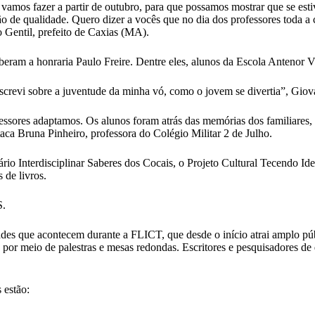
mos fazer a partir de outubro, para que possamos mostrar que se esti
ão de qualidade. Quero dizer a vocês que no dia dos professores toda a
o Gentil, prefeito de Caxias (MA).
beram a honraria Paulo Freire. Dentre eles, alunos da Escola Antenor Vi
escrevi sobre a juventude da minha vó, como o jovem se divertia”, Giov
ofessores adaptamos. Os alunos foram atrás das memórias dos familiares,
staca Bruna Pinheiro, professora do Colégio Militar 2 de Julho.
io Interdisciplinar Saberes dos Cocais, o Projeto Cultural Tecendo Id
 de livros.
.
ades que acontecem durante a FLICT, que desde o início atrai amplo púb
 por meio de palestras e mesas redondas. Escritores e pesquisadores de
 estão: