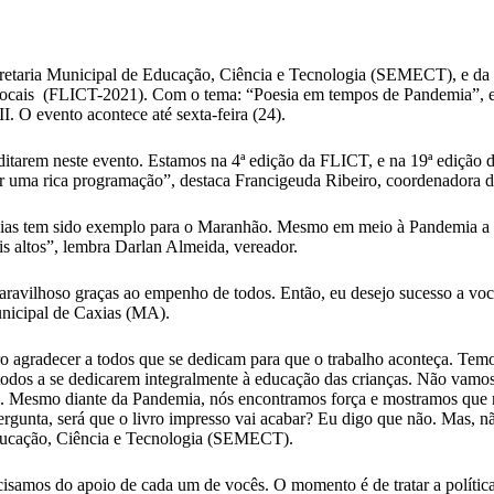
ecretaria Municipal de Educação, Ciência e Tecnologia (SEMECT), e da 
 Cocais (FLICT-2021). Com o tema: “Poesia em tempos de Pandemia”, e
I. O evento acontece até sexta-feira (24).
ditarem neste evento. Estamos na 4ª edição da FLICT, e na 19ª edição d
rar uma rica programação”, destaca Francigeuda Ribeiro, coordenador
as tem sido exemplo para o Maranhão. Mesmo em meio à Pandemia a E
 altos”, lembra Darlan Almeida, vereador.
ravilhoso graças ao empenho de todos. Então, eu desejo sucesso a você
nicipal de Caxias (MA).
ro agradecer a todos que se dedicam para que o trabalho aconteça. Te
todos a se dedicarem integralmente à educação das crianças. Não vamos 
ca. Mesmo diante da Pandemia, nós encontramos força e mostramos que n
unta, será que o livro impresso vai acabar? Eu digo que não. Mas, não
 Educação, Ciência e Tecnologia (SEMECT).
amos do apoio de cada um de vocês. O momento é de tratar a política ed