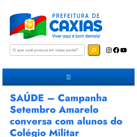
P
Instagram
Facebook
YouTube
e
s
q
u
i
s
a
r
SAÚDE – Campanha
Setembro Amarelo
conversa com alunos do
Colégio Militar