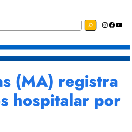
Instagram
Facebook
YouTube
s
Mapa do Site
Webmail
s (MA) registra
s hospitalar por