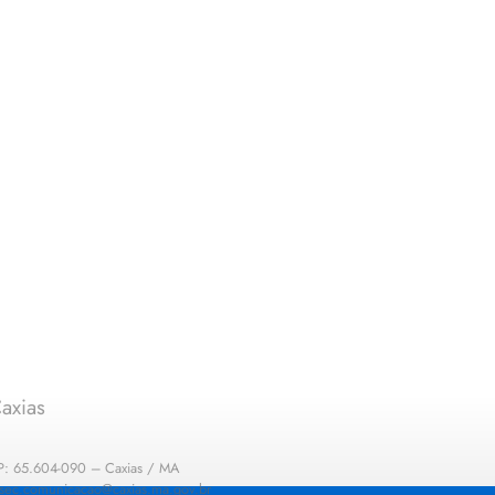
axias
EP: 65.604-090 – Caxias / MA
: sec.comunicacao@caxias.ma.gov.br