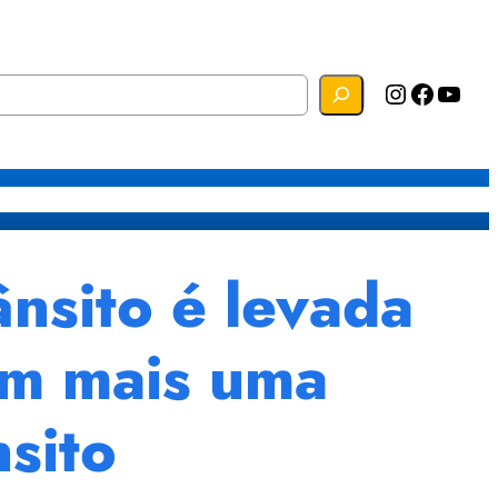
Instagram
Facebook
YouTube
s
Mapa do Site
Webmail
nsito é levada
em mais uma
sito