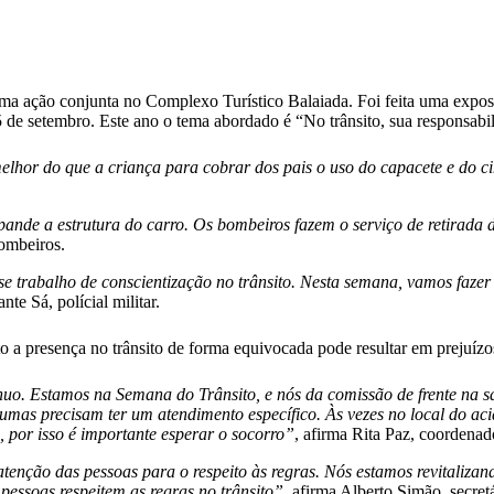
a ação conjunta no Complexo Turístico Balaiada. Foi feita uma exposiç
 de setembro. Este ano o tema abordado é “No trânsito, sua responsabil
melhor do que a criança para cobrar dos pais o uso do capacete e do c
xpande a estrutura do carro. Os bombeiros fazem o serviço de retirada
ombeiros.
se trabalho de conscientização no trânsito. Nesta semana, vamos faze
nte Sá, polícial militar.
 a presença no trânsito de forma equivocada pode resultar em prejuízos
uo. Estamos na Semana do Trânsito, e nós da comissão de frente na s
aumas precisam ter um atendimento específico. Às vezes no local do a
por isso é importante esperar o socorro”
, afirma Rita Paz, coorden
tenção das pessoas para o respeito às regras. Nós estamos revitalizan
pessoas respeitem as regras no trânsito”
, afirma Alberto Simão, secret