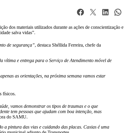
ão dos materiais utilizados durante as ações de conscientização e
idade salva vidas”.
into de segurança”
, destaca Shéllida Ferreira, chefe da
 da vítima e entrega para o Serviço de Atendimento móvel de
r apenas as orientações, na próxima semana vamos estar
 físicos.
aúde, vamos demonstrar os tipos de traumas e o que
cidente tem pessoas que ajudam com boa intenção, mas
adora do SAMU.
do a pintura das vias e cuidando das placas. Caxias é uma
ário municipal adjunto de Transportes.