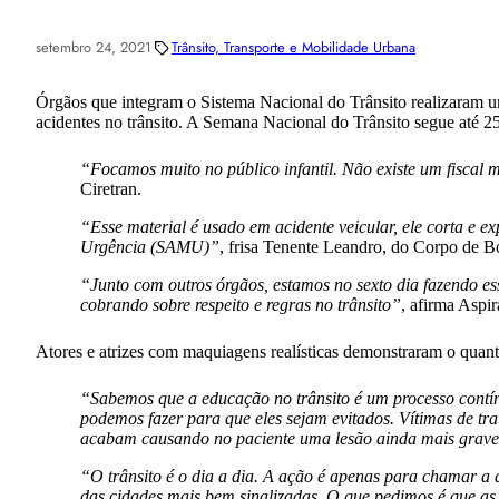
setembro 24, 2021
Trânsito, Transporte e Mobilidade Urbana
Órgãos que integram o Sistema Nacional do Trânsito realizaram um
acidentes no trânsito. A Semana Nacional do Trânsito segue até 25
“Focamos muito no público infantil. Não existe um fiscal 
Ciretran.
“Esse material é usado em acidente veicular, ele corta e e
Urgência (SAMU)”
, frisa Tenente Leandro, do Corpo de B
“Junto com outros órgãos, estamos no sexto dia fazendo es
cobrando sobre respeito e regras no trânsito”
, afirma Aspira
Atores e atrizes com maquiagens realísticas demonstraram o quanto
“Sabemos que a educação no trânsito é um processo contín
podemos fazer para que eles sejam evitados. Vítimas de tr
acabam causando no paciente uma lesão ainda mais grave, 
“O trânsito é o dia a dia. A ação é apenas para chamar a a
das cidades mais bem sinalizadas. O que pedimos é que as 