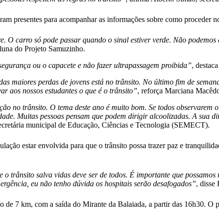
ram presentes para acompanhar as informações sobre como proceder no 
tre. O carro só pode passar quando o sinal estiver verde. Não podemo
 aluna do Projeto Samuzinho.
 segurança ou o capacete e não fazer ultrapassagem proibida”
, destac
s maiores perdas de jovens está no trânsito. No último fim de semana
var aos nossos estudantes o que é o trânsito”
, reforça Marciana Macêd
o no trânsito. O tema deste ano é muito bom. Se todos observarem o q
idade. Muitas pessoas pensam que podem dirigir alcoolizadas. A sua d
ecretária municipal de Educação, Ciências e Tecnologia (SEMECT).
lação estar envolvida para que o trânsito possa trazer paz e tranquilid
 o trânsito salva vidas deve ser de todos. É importante que possamos 
mergência, eu não tenho dúvida os hospitais serão desafogados”
, disse
 de 7 km, com a saída do Mirante da Balaiada, a partir das 16h30. O pa