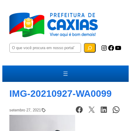
P
Instagram
Facebook
YouTube
e
s
q
u
i
s
a
r
IMG-20210927-WA0099
setembro 27, 2021