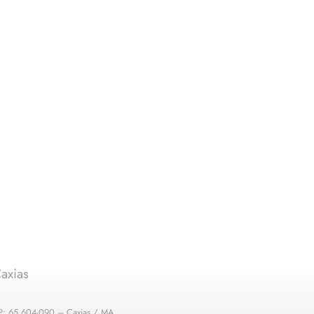
axias
EP: 65.604-090 – Caxias / MA