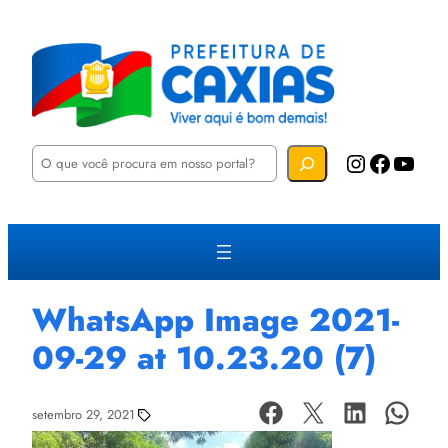
P
Instagram
Facebook
YouTube
e
s
q
u
i
s
a
r
WhatsApp Image 2021-
09-29 at 10.23.20 (7)
setembro 29, 2021