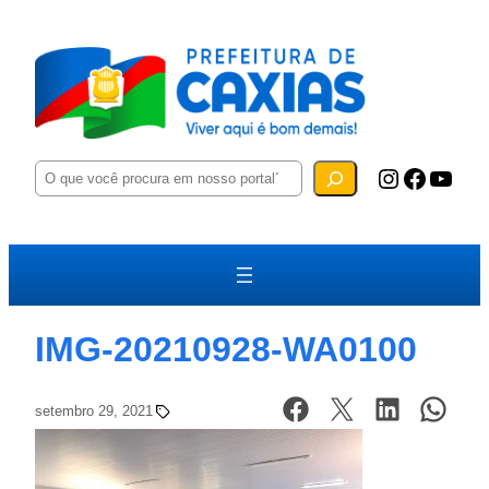
P
Instagram
Facebook
YouTube
e
s
q
u
i
s
a
r
IMG-20210928-WA0100
setembro 29, 2021