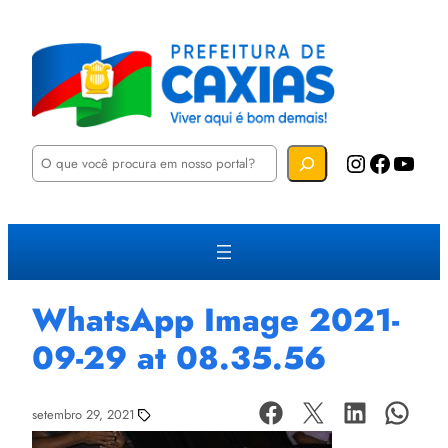
P
Instagram
Facebook
YouTube
e
s
q
u
i
s
a
r
WhatsApp Image 2021-
09-29 at 08.35.56
setembro 29, 2021