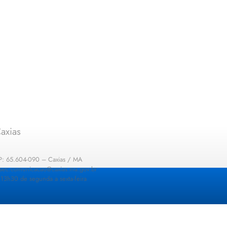
axias
EP: 65.604-090 – Caxias / MA
: sec.comunicacao@caxias.ma.gov.br
13h30 de segunda a sexta-feira