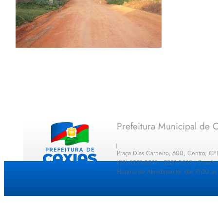
Prefeitura Municipal de C
Praça Dias Carneiro, 600, Centro, C
(99) 2221-0011 · 2221-0012 | E-mail
Horário de Atendimento: das 7h30 as 