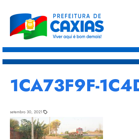
Caxias
Governo
Sec
1CA73F9F-1C4
setembro 30, 2021