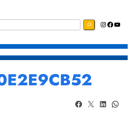
Instagram
Facebook
YouTube
s
Mapa do Site
Webmail
10E2E9CB52