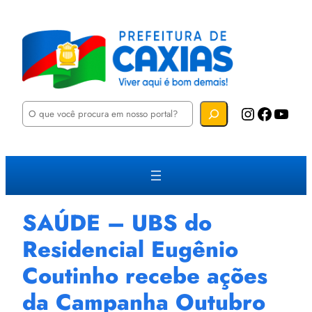
P
Instagram
Facebook
YouTube
e
s
q
u
i
s
a
r
SAÚDE – UBS do
Residencial Eugênio
Coutinho recebe ações
da Campanha Outubro