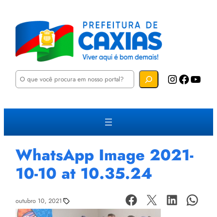
P
Instagram
Facebook
YouTube
e
s
q
u
i
s
a
r
WhatsApp Image 2021-
10-10 at 10.35.24
outubro 10, 2021