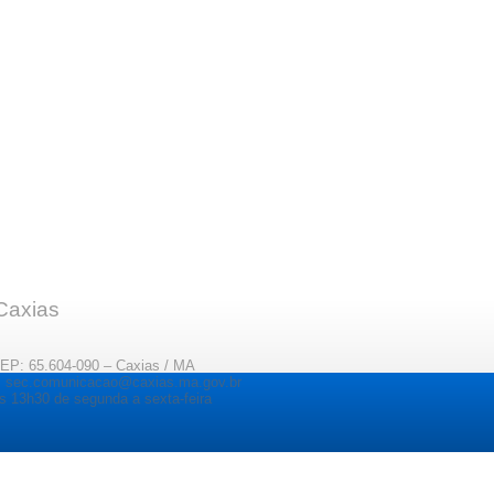
 Caxias
CEP: 65.604-090 – Caxias / MA
il: sec.comunicacao@caxias.ma.gov.br
s 13h30 de segunda a sexta-feira