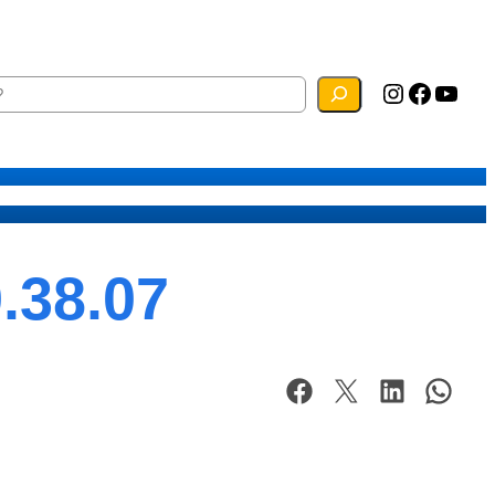
Instagram
Facebook
YouTube
ias
Mapa do Site
Webmail
.38.07