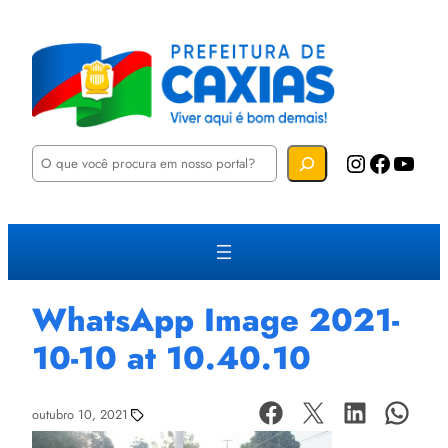
P
Instagram
Facebook
YouTube
e
s
q
u
i
s
a
r
WhatsApp Image 2021-
10-10 at 10.40.10
outubro 10, 2021