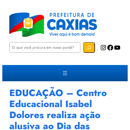
P
Instagram
Facebook
YouTube
e
s
q
u
i
s
a
r
EDUCAÇÃO – Centro
Educacional Isabel
Dolores realiza ação
alusiva ao Dia das