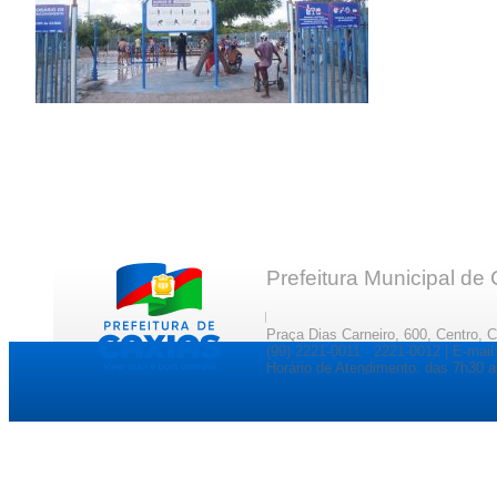
Prefeitura Municipal de
Praça Dias Carneiro, 600, Centro, 
(99) 2221-0011 · 2221-0012 | E-ma
Horário de Atendimento: das 7h30 a