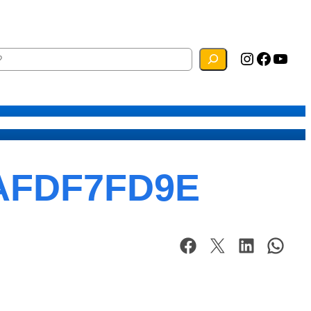
Instagram
Facebook
YouTube
ias
Mapa do Site
Webmail
AFDF7FD9E