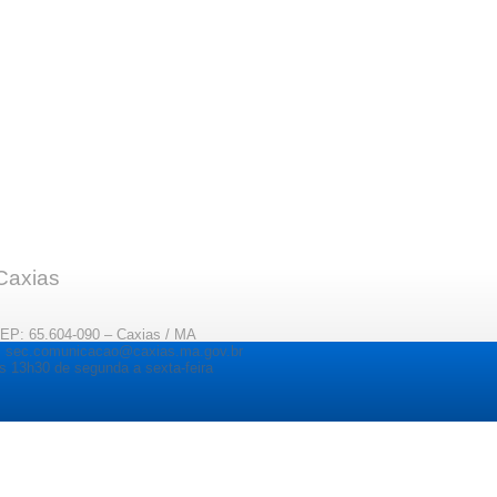
 Caxias
CEP: 65.604-090 – Caxias / MA
il: sec.comunicacao@caxias.ma.gov.br
s 13h30 de segunda a sexta-feira