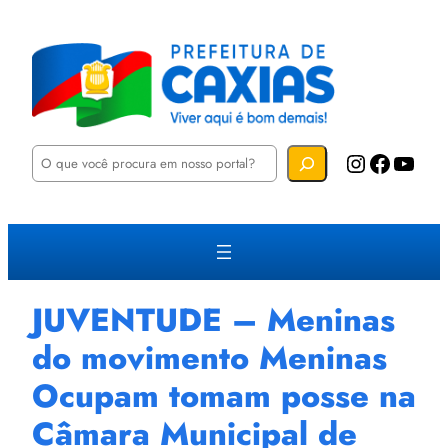
P
Instagram
Facebook
YouTube
e
s
q
u
i
s
a
r
JUVENTUDE – Meninas
do movimento Meninas
Ocupam tomam posse na
Câmara Municipal de