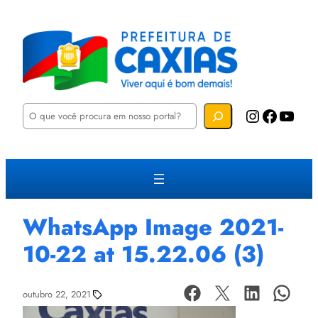
P
Instagram
Facebook
YouTube
e
s
q
u
i
s
a
r
WhatsApp Image 2021-
10-22 at 15.22.06 (3)
outubro 22, 2021