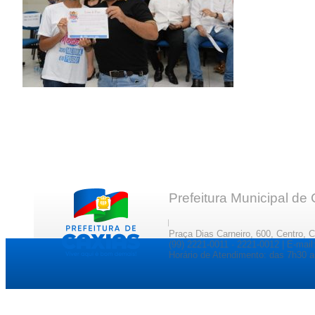
Prefeitura Municipal de
Praça Dias Carneiro, 600, Centro, 
(99) 2221-0011 · 2221-0012 | E-ma
Horário de Atendimento: das 7h30 a