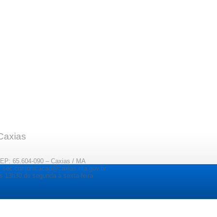
 Caxias
CEP: 65.604-090 – Caxias / MA
il: sec.comunicacao@caxias.ma.gov.br
s 13h30 de segunda a sexta-feira