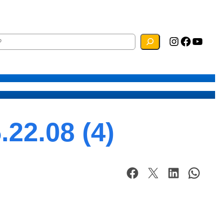
Instagram
Facebook
YouTube
ias
Mapa do Site
Webmail
22.08 (4)