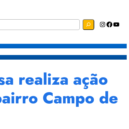
Instagram
Facebook
YouTube
s
Mapa do Site
Webmail
 realiza ação
bairro Campo de