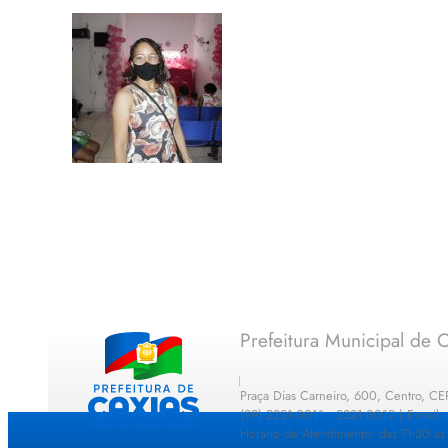
Prefeitura Municipal de C
Praça Dias Carneiro, 600, Centro, C
(99) 2221-0011 · 2221-0012 | E-mail
Horário de Atendimento: das 7h30 as 