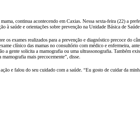
ma, continua acontecendo em Caxias. Nessa sexta-feira (22) a prefeit
moção à saúde e orientações sobre prevenção na Unidade Básica de Saú
e os exames realizados para a prevenção e diagnóstico precoce do câ
exame clínico das mamas no consultório com médico e enfermeira, ante
ção a gente solicita a mamografia ou uma ultrassonografia. Também exi
 a mamografia mais precocemente”, disse.
ação e falou do seu cuidado com a saúde. “Eu gosto de cuidar da minh