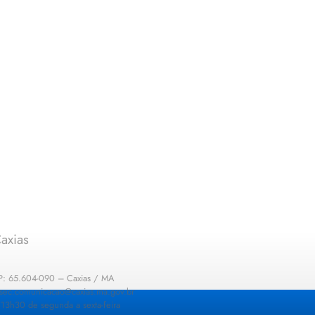
axias
EP: 65.604-090 – Caxias / MA
: sec.comunicacao@caxias.ma.gov.br
13h30 de segunda a sexta-feira