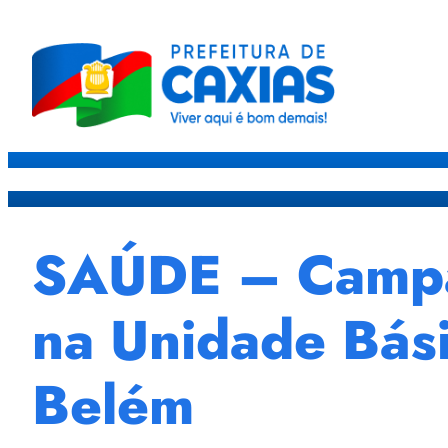
Caxias
Governo
Sec
SAÚDE – Campan
na Unidade Bás
Belém