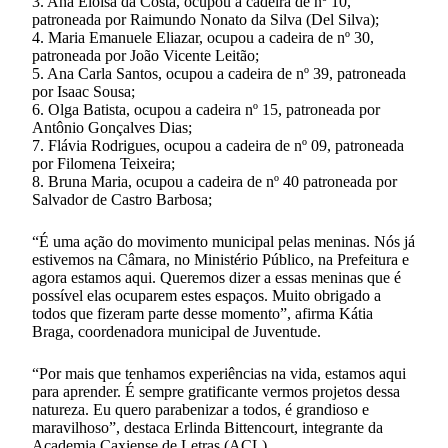
3. Ana Eloisa da Costa, ocupou a cadeira de nº 10,
patroneada por Raimundo Nonato da Silva (Del Silva);
4. Maria Emanuele Eliazar, ocupou a cadeira de nº 30,
patroneada por João Vicente Leitão;
5. Ana Carla Santos, ocupou a cadeira de nº 39, patroneada
por Isaac Sousa;
6. Olga Batista, ocupou a cadeira nº 15, patroneada por
Antônio Gonçalves Dias;
7. Flávia Rodrigues, ocupou a cadeira de nº 09, patroneada
por Filomena Teixeira;
8. Bruna Maria, ocupou a cadeira de nº 40 patroneada por
Salvador de Castro Barbosa;
“É uma ação do movimento municipal pelas meninas. Nós já
estivemos na Câmara, no Ministério Público, na Prefeitura e
agora estamos aqui. Queremos dizer a essas meninas que é
possível elas ocuparem estes espaços. Muito obrigado a
todos que fizeram parte desse momento”, afirma Kátia
Braga, coordenadora municipal de Juventude.
“Por mais que tenhamos experiências na vida, estamos aqui
para aprender. É sempre gratificante vermos projetos dessa
natureza. Eu quero parabenizar a todos, é grandioso e
maravilhoso”, destaca Erlinda Bittencourt, integrante da
Academia Caxiense de Letras (ACL).