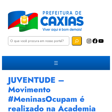
P
Instagram
Facebook
YouTube
e
s
q
u
i
s
a
r
JUVENTUDE –
Movimento
#MeninasOcupam é
realizado na Academia