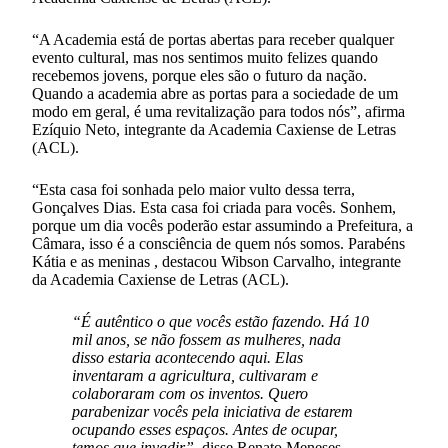
“A Academia está de portas abertas para receber qualquer
evento cultural, mas nos sentimos muito felizes quando
recebemos jovens, porque eles são o futuro da nação.
Quando a academia abre as portas para a sociedade de um
modo em geral, é uma revitalização para todos nós”, afirma
Ezíquio Neto, integrante da Academia Caxiense de Letras
(ACL).
“Esta casa foi sonhada pelo maior vulto dessa terra,
Gonçalves Dias. Esta casa foi criada para vocês. Sonhem,
porque um dia vocês poderão estar assumindo a Prefeitura, a
Câmara, isso é a consciência de quem nós somos. Parabéns
Kátia e as meninas , destacou Wibson Carvalho, integrante
da Academia Caxiense de Letras (ACL).
“É autêntico o que vocês estão fazendo. Há 10
mil anos, se não fossem as mulheres, nada
disso estaria acontecendo aqui. Elas
inventaram a agricultura, cultivaram e
colaboraram com os inventos. Quero
parabenizar vocês pela iniciativa de estarem
ocupando esses espaços. Antes de ocupar,
temos que invadir”
, disse Renato Meneses,