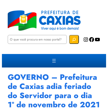
P
Instagram
Facebook
YouTube
e
s
q
u
i
s
a
r
GOVERNO – Prefeitura
de Caxias adia feriado
do Servidor para o dia
1º de novembro de 2021