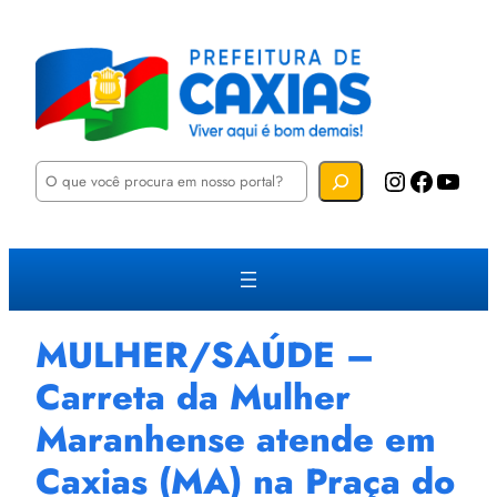
P
Instagram
Facebook
YouTube
e
s
q
u
i
s
a
r
MULHER/SAÚDE –
Carreta da Mulher
Maranhense atende em
Caxias (MA) na Praça do