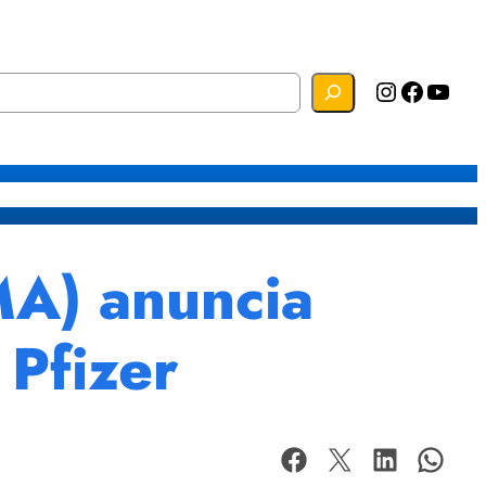
Instagram
Facebook
YouTube
s
Mapa do Site
Webmail
MA) anuncia
 Pfizer