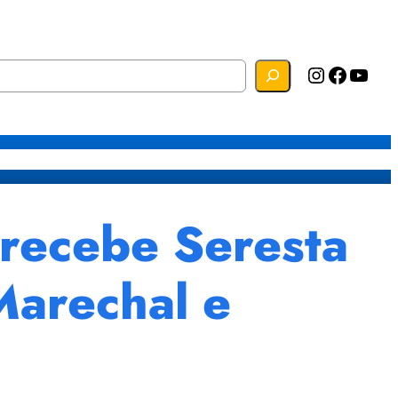
Instagram
Facebook
YouTube
s
Mapa do Site
Webmail
recebe Seresta
Marechal e