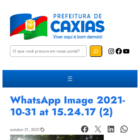
P
Instagram
Facebook
YouTube
e
s
q
u
i
s
a
r
WhatsApp Image 2021-
10-31 at 15.24.17 (2)
outubro 31, 2021