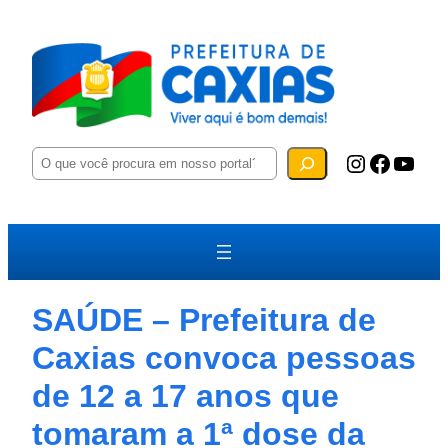
P
Instagram
Facebook
YouTube
e
s
q
u
i
s
a
r
SAÚDE – Prefeitura de
Caxias convoca pessoas
de 12 a 17 anos que
tomaram a 1ª dose da