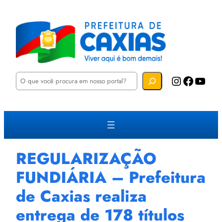
P
Instagram
Facebook
YouTube
e
s
q
u
i
s
a
r
REGULARIZAÇÃO
FUNDIÁRIA – Prefeitura
de Caxias realiza
entrega de 178 títulos