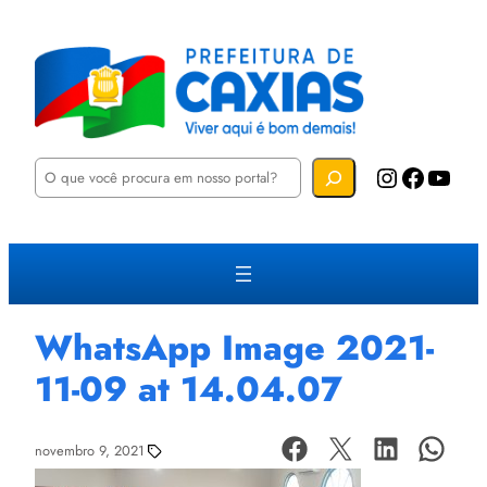
P
Instagram
Facebook
YouTube
e
s
q
u
i
s
a
r
WhatsApp Image 2021-
11-09 at 14.04.07
novembro 9, 2021