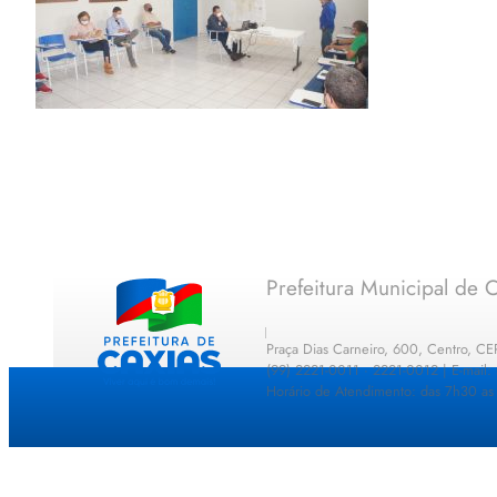
Prefeitura Municipal de C
Praça Dias Carneiro, 600, Centro, C
(99) 2221-0011 · 2221-0012 | E-mail
Horário de Atendimento: das 7h30 as 