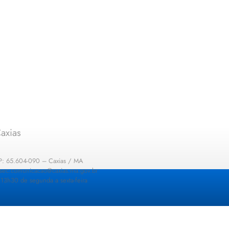
axias
EP: 65.604-090 – Caxias / MA
: sec.comunicacao@caxias.ma.gov.br
13h30 de segunda a sexta-feira