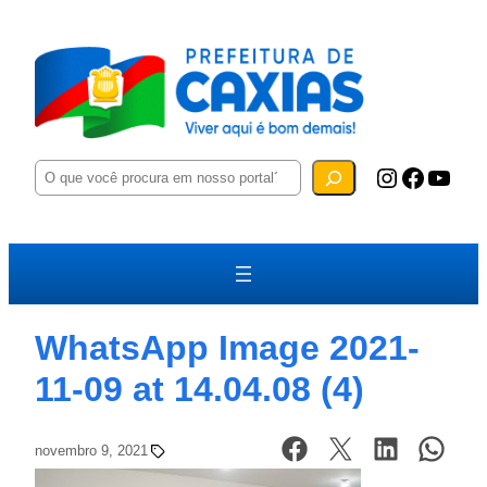
P
Instagram
Facebook
YouTube
e
s
q
u
i
s
a
r
WhatsApp Image 2021-
11-09 at 14.04.08 (4)
novembro 9, 2021