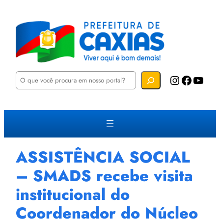
P
Instagram
Facebook
YouTube
e
s
q
u
i
s
a
r
ASSISTÊNCIA SOCIAL
– SMADS recebe visita
institucional do
Coordenador do Núcleo