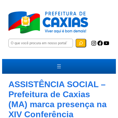
P
Instagram
Facebook
YouTube
e
s
q
u
i
s
a
r
ASSISTÊNCIA SOCIAL –
Prefeitura de Caxias
(MA) marca presença na
XIV Conferência