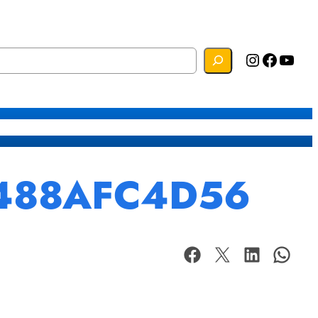
Instagram
Facebook
YouTube
s
Mapa do Site
Webmail
7488AFC4D56