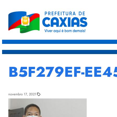
Caxias
Governo
Sec
B5F279EF-EE4
novembro 17, 2021