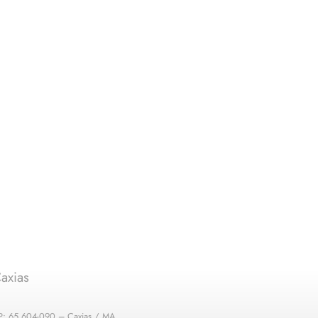
axias
EP: 65.604-090 – Caxias / MA