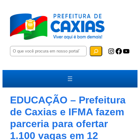
P
Instagram
Facebook
YouTube
e
s
q
u
i
s
a
r
EDUCAÇÃO – Prefeitura
de Caxias e IFMA fazem
parceria para ofertar
1.100 vagas em 12