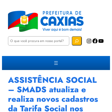
P
Instagram
Facebook
YouTube
e
s
q
u
i
s
a
r
ASSISTÊNCIA SOCIAL
– SMADS atualiza e
realiza novos cadastros
da Tarifa Social nos