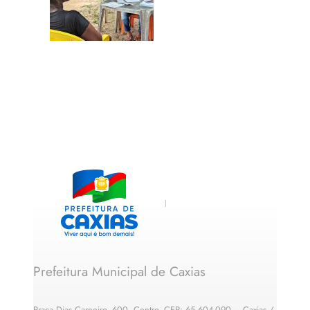
Prefeitura Municipal de Caxias
Praça Dias Carneiro, 600, Centro, CEP: 65.604-090 – Caxias /