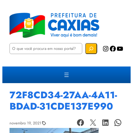
P
Instagram
Facebook
YouTube
e
s
q
u
i
s
a
r
72F8CD34-27AA-4A11-
BDAD-31CDE137E990
novembro 19, 2021